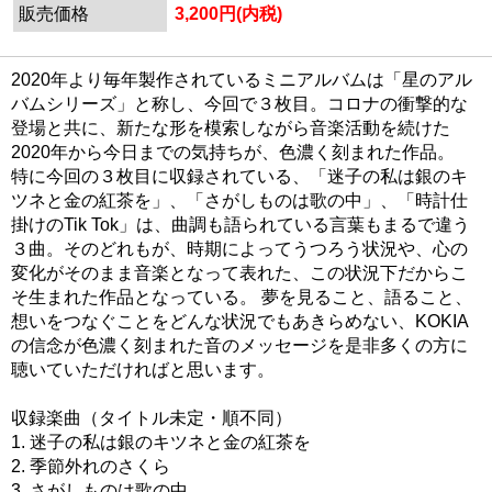
販売価格
3,200円(内税)
2020年より毎年製作されているミニアルバムは「星のアル
バムシリーズ」と称し、今回で３枚目。コロナの衝撃的な
登場と共に、新たな形を模索しながら音楽活動を続けた
2020年から今日までの気持ちが、色濃く刻まれた作品。
特に今回の３枚目に収録されている、「迷子の私は銀のキ
ツネと金の紅茶を」、「さがしものは歌の中」、「時計仕
掛けのTik Tok」は、曲調も語られている言葉もまるで違う
３曲。そのどれもが、時期によってうつろう状況や、心の
変化がそのまま音楽となって表れた、この状況下だからこ
そ生まれた作品となっている。 夢を見ること、語ること、
想いをつなぐことをどんな状況でもあきらめない、KOKIA
の信念が色濃く刻まれた音のメッセージを是非多くの方に
聴いていただければと思います。
収録楽曲（タイトル未定・順不同）
1. 迷子の私は銀のキツネと金の紅茶を
2. 季節外れのさくら
3. さがしものは歌の中