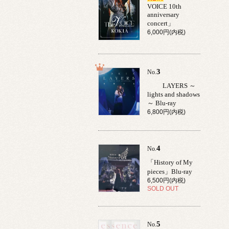
VOICE 10th
anniversary
concert」
6,000円(内税)
3
No.
LAYERS ～
lights and shadows
～ Blu-ray
6,800円(内税)
4
No.
「History of My
pieces」Blu-ray
6,500円(内税)
SOLD OUT
5
No.