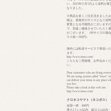
い、2025年11月1日より送料が変
なりました。
※商品を多くご注文頂きました
様は、規格外のサイズとなり送
変更となる可能性がございます
で、別途ご連絡させていただく
がございます。（80サイズの場
ラス統一360円）
海外には転送サービスで発送い
ます。
http://www.tenso.com/
こちらをご登録後、お申込みく
い。
Dear customers who are living overse
We are using system called “tenso” w
can deliver your items to any place w
you live.
Please take a look at this web site.
http://www.tenso.com/
クロネコヤマト（ネコポス）
全国一律 400円
厚さ2.5ｃｍ以内、縦31.2㎝以内