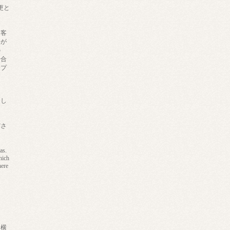
更と
お客
料が
の
場合
合プ
たし
ださ
as.
hich
here
・横