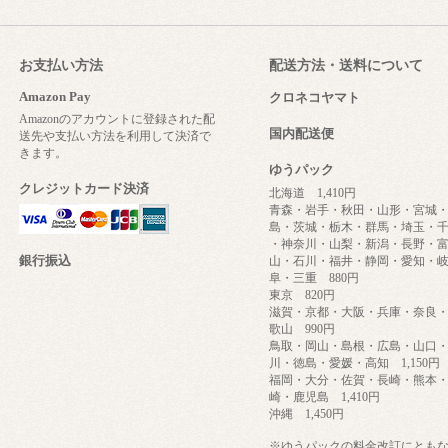
お支払い方法
配送方法・送料について
Amazon Pay
クロネコヤマト
Amazonのアカウントに登録された配
国内配送便
送先や支払い方法を利用して決済で
きます。
ゆうパック
クレジットカード決済
北海道 1,410円
青森・岩手・秋田・山形・宮城
島・茨城・栃木・群馬・埼玉・
・神奈川・山梨・新潟・長野・
銀行振込
山・石川・福井・静岡・愛知・
阜・三重 880円
東京 820円
滋賀・京都・大阪・兵庫・奈良
歌山 990円
鳥取・岡山・島根・広島・山口
川・徳島・愛媛・高知 1,150円
福岡・大分・佐賀・長崎・熊本
崎・鹿児島 1,410円
沖縄 1,450円
※ゆうパックの料金改訂にとも