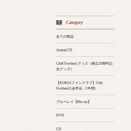
Category
全ての商品
Animal CD
CluB Everland グッズ（独立20周年記
念グッズ）
【KOKIAファンクラブ】Club
Everland入会申込（1年間）
ブルーレイ【Blu-ray】
DVD
CD