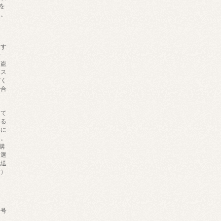
を
す。
、
ます
せ
・盗
ポス
びく
場合
。
して
いる
料に
い。
購
を選
配送
す）
番号