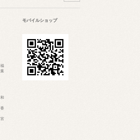
モバイルショップ
・福
千葉
富
岐
・和
・香
・宮
な