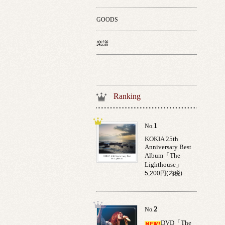
GOODS
楽譜
Ranking
1
No.
KOKIA 25th
Anniversary Best
Album「The
Lighthouse」
5,200円(内税)
2
No.
DVD「The