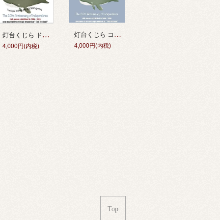
灯台くじら コットンTシャツ（アシッドブルー） <独立20周年記念グッズ＞
灯台くじら ドライTシャツ（白） <独立20周年記念グッズ＞
4,000円(内税)
4,000円(内税)
Top