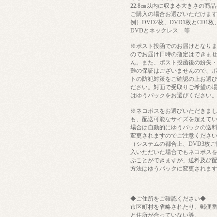
22.8㎝以内に収まる大きさの商品
ご購入の場合お選びいただけま
例）DVD2枚、DVD1枚とCD1枚
DVDとネックレス 等
※ポスト投函でのお届けとなり
のでお届け日時の指定はできま
ん。また、ポスト投函後の紛失
難の保証はございませんので、
トの防犯対策をご確認の上お選
ださい。対面で受取りご希望の
はゆうパックをお選びください
※ネコポスをお選びいただきま
も、配送可能なサイズを超えて
場合は自動的にゆうパックの送
変更されますのでご注意くださ
（システムの都合上、DVD3枚ご
入いただいた場合でもネコポス
ぶことができますが、送料及び
方法はゆうパックに変更されま
◆ご住所をご確認ください◆
市区町村を省略されたり、郵便
と住所が合っていない等、