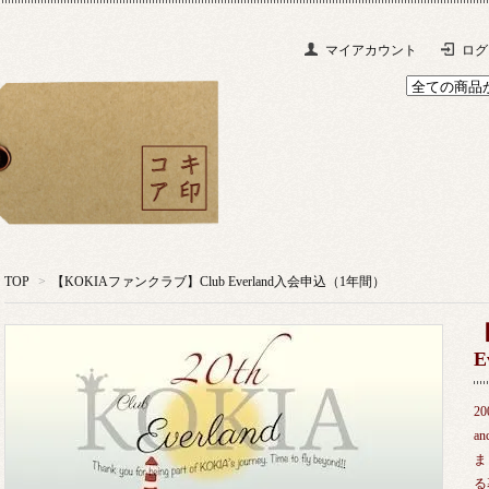
マイアカウント
ログ
TOP
>
【KOKIAファンクラブ】Club Everland入会申込（1年間）
E
2
a
ま
る