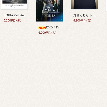
KOKIA 25th Anniversary Best Album「The Lighthouse」
灯台くじら ドライTシャツ（紺） <独立20周年記念グッズ＞
5,200円(内税)
4,800円(内税)
DVD「The VOICE 10th anniversary concert」
6,000円(内税)