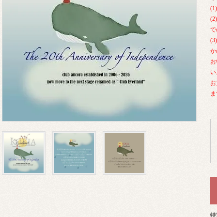
(
(
で
(
か
お
い
お
ま
特