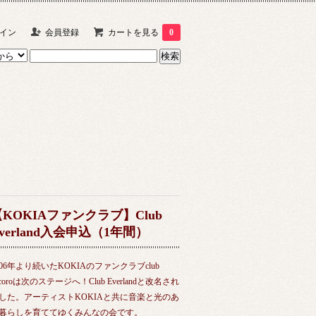
イン
会員登録
カートを見る
0
【KOKIAファンクラブ】Club
verland入会申込（1年間）
006年より続いたKOKIAのファンクラブclub
ncoroは次のステージへ！Club Everlandと改名され
した。アーティストKOKIAと共に音楽と光のあ
暮らしを育ててゆくみんなの会です。