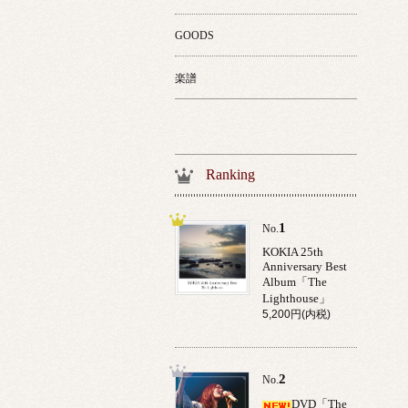
GOODS
楽譜
Ranking
1
No.
KOKIA 25th
Anniversary Best
Album「The
Lighthouse」
5,200円(内税)
2
No.
DVD「The