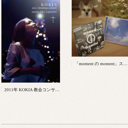
「moment の moment」ステージレコーディングの全て
2011年 KOKIA 教会コンサートDVD「music like a prayer」