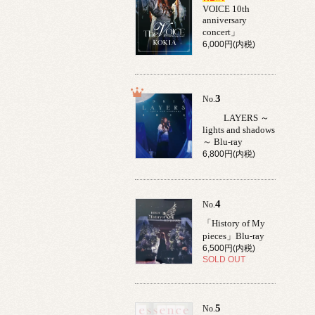
VOICE 10th
anniversary
concert」
6,000円(内税)
3
No.
LAYERS ～
lights and shadows
～ Blu-ray
6,800円(内税)
4
No.
「History of My
pieces」Blu-ray
6,500円(内税)
SOLD OUT
5
No.