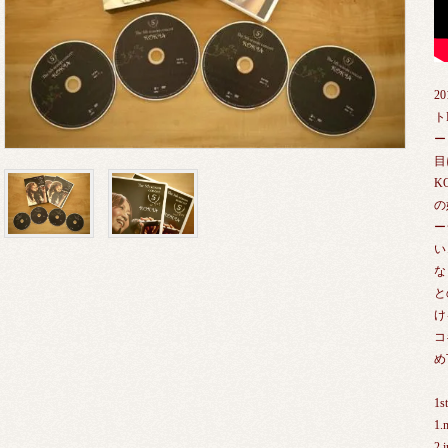
2
ト
ー
目
K
の
ー
い
な
と
け
コ
め
1s
1
2.i