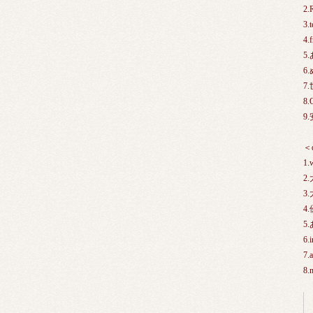
2.
3.t
4.
5
6
7
8.
9
＜d
1.
2
3
4
5
6.i
7.a
8