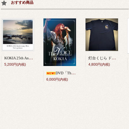
おすすめ商品
KOKIA 25th Anniversary Best Album「The Lighthouse」
灯台くじら ドライTシャツ（紺） <独立20周年記念グッズ＞
5,200円(内税)
4,800円(内税)
DVD「The VOICE 10th anniversary concert」
6,000円(内税)