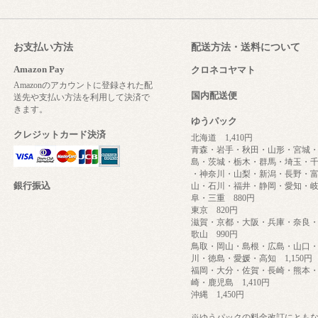
お支払い方法
配送方法・送料について
Amazon Pay
クロネコヤマト
Amazonのアカウントに登録された配
国内配送便
送先や支払い方法を利用して決済で
きます。
ゆうパック
クレジットカード決済
北海道 1,410円
青森・岩手・秋田・山形・宮城
島・茨城・栃木・群馬・埼玉・
・神奈川・山梨・新潟・長野・
銀行振込
山・石川・福井・静岡・愛知・
阜・三重 880円
東京 820円
滋賀・京都・大阪・兵庫・奈良
歌山 990円
鳥取・岡山・島根・広島・山口
川・徳島・愛媛・高知 1,150円
福岡・大分・佐賀・長崎・熊本
崎・鹿児島 1,410円
沖縄 1,450円
※ゆうパックの料金改訂にとも