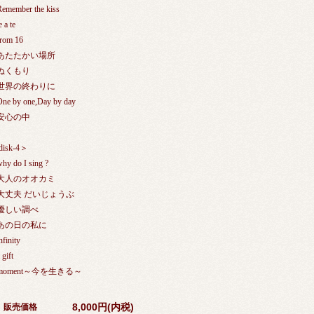
Remember the kiss
e a te
from 16
.あたたかい場所
.ぬくもり
.世界の終わりに
One by one,Day by day
.安心の中
isk-4＞
why do I sing ?
.大人のオオカミ
.大丈夫 だいじょうぶ
.優しい調べ
.あの日の私に
nfinity
 gift
.moment～今を生きる～
8,000円(内税)
販売価格