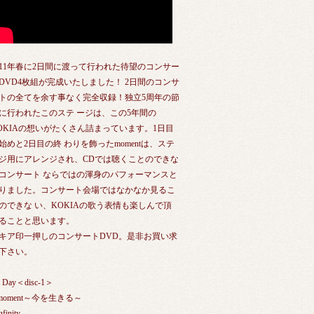
011年春に2日間に渡って行われた待望のコンサー
DVD4枚組が完成いたしました！ 2日間のコンサ
トの全てを余す事なく完全収録！独立5周年の節
に行われたこのステ ージは、この5年間の
OKIAの想いがたくさん詰まっています。1日目
始めと2日目の終 わりを飾ったmomentは、ステ
ジ用にアレンジされ、CDでは聴くことのできな
コンサート ならではの渾身のパフォーマンスと
りました。コンサート会場ではなかなか見るこ
のできな い、KOKIAの歌う表情も楽しんで頂
ることと思います。
キア印一押しのコンサートDVD。是非お買い求
下さい。
t Day＜disc-1＞
.moment～今を生きる～
nfinity