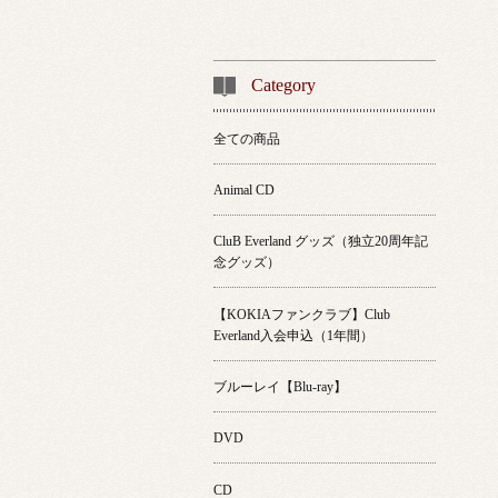
Category
全ての商品
Animal CD
CluB Everland グッズ（独立20周年記
念グッズ）
【KOKIAファンクラブ】Club
Everland入会申込（1年間）
ブルーレイ【Blu-ray】
DVD
CD