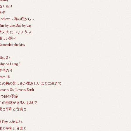
.ぬくもり
.天使
.I believe～海の底から～
One by one,Day by day
.大丈夫 だいじょうぶ
.優しい調べ
Remember the kiss
isc-2＞
why do I sing ?
.本当の音
from 16
.この胸の苦しみが愛おしいほどに生きて
Love is Us, Love is Earth
.5つ目の季節
.この地球がまるいお陰で
.愛と平和と音楽と
d Day＜disk-3＞
.愛と平和と音楽と