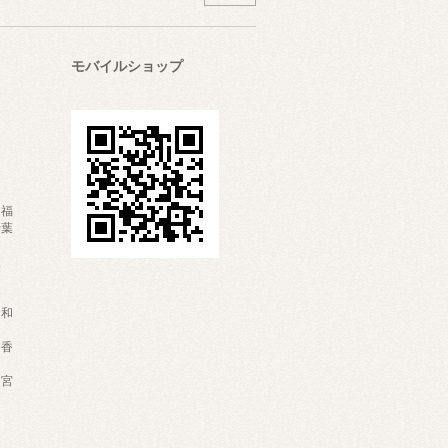
モバイルショップ
・福
千葉
富
岐
・和
・香
・宮
な