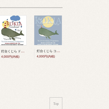
灯台くじら コットンTシャツ（アシッドブルー） <独立20周年記念グッズ＞
灯台くじら ドライTシャツ（白） <独立20周年記念グッズ＞
4,000円(内税)
4,000円(内税)
Top