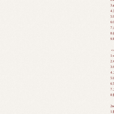
3
4
5
6.
7
8
9.
＜d
1.
2
3.
4
5.
6
7
8
2n
1