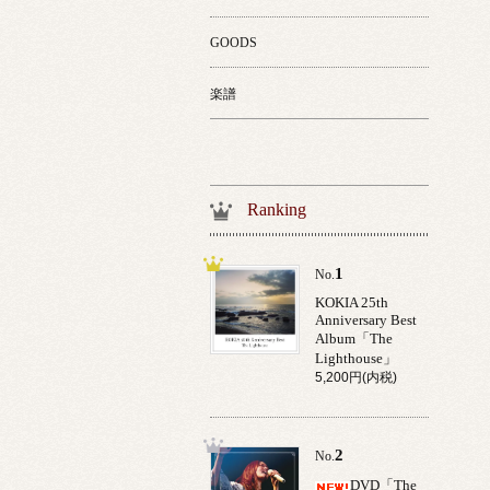
GOODS
楽譜
Ranking
1
No.
KOKIA 25th
Anniversary Best
Album「The
Lighthouse」
5,200円(内税)
2
No.
DVD「The