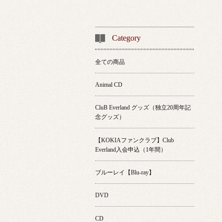
Category
全ての商品
Animal CD
CluB Everland グッズ（独立20周年記
念グッズ）
【KOKIAファンクラブ】Club
Everland入会申込（1年間）
ブルーレイ【Blu-ray】
DVD
CD