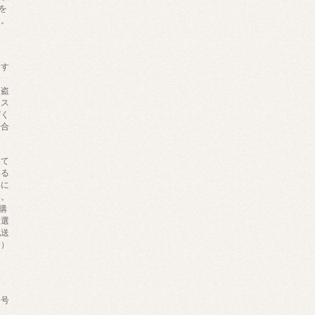
を
す。
、
ます
せ
・盗
ポス
びく
場合
。
して
いる
料に
い。
購
を選
配送
す）
番号