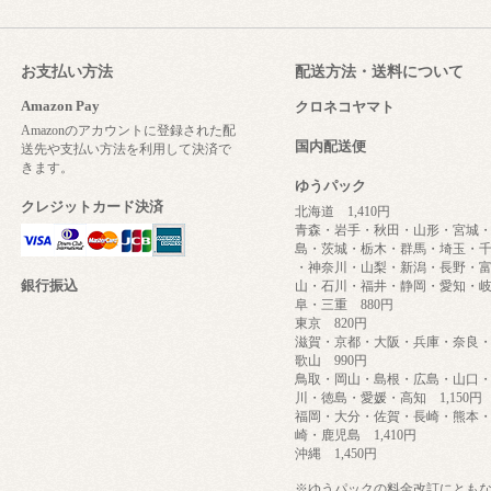
お支払い方法
配送方法・送料について
Amazon Pay
クロネコヤマト
Amazonのアカウントに登録された配
国内配送便
送先や支払い方法を利用して決済で
きます。
ゆうパック
クレジットカード決済
北海道 1,410円
青森・岩手・秋田・山形・宮城
島・茨城・栃木・群馬・埼玉・
・神奈川・山梨・新潟・長野・
銀行振込
山・石川・福井・静岡・愛知・
阜・三重 880円
東京 820円
滋賀・京都・大阪・兵庫・奈良
歌山 990円
鳥取・岡山・島根・広島・山口
川・徳島・愛媛・高知 1,150円
福岡・大分・佐賀・長崎・熊本
崎・鹿児島 1,410円
沖縄 1,450円
※ゆうパックの料金改訂にとも