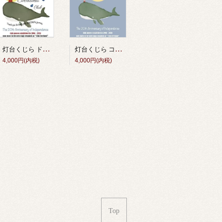
灯台くじら コットンTシャツ（アシッドブルー） <独立20周年記念グッズ＞
灯台くじら ドライTシャツ（白） <独立20周年記念グッズ＞
4,000円(内税)
4,000円(内税)
Top