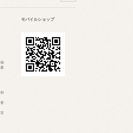
モバイルショップ
・福
千葉
富
岐
・和
・香
・宮
な