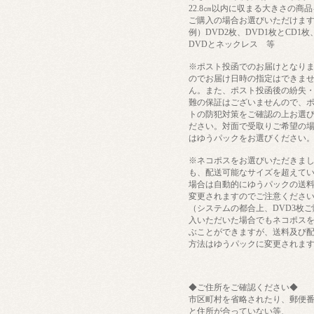
22.8㎝以内に収まる大きさの商品
ご購入の場合お選びいただけま
例）DVD2枚、DVD1枚とCD1枚
DVDとネックレス 等
※ポスト投函でのお届けとなり
のでお届け日時の指定はできま
ん。また、ポスト投函後の紛失
難の保証はございませんので、
トの防犯対策をご確認の上お選
ださい。対面で受取りご希望の
はゆうパックをお選びください
※ネコポスをお選びいただきま
も、配送可能なサイズを超えて
場合は自動的にゆうパックの送
変更されますのでご注意くださ
（システムの都合上、DVD3枚ご
入いただいた場合でもネコポス
ぶことができますが、送料及び
方法はゆうパックに変更されま
◆ご住所をご確認ください◆
市区町村を省略されたり、郵便
と住所が合っていない等、