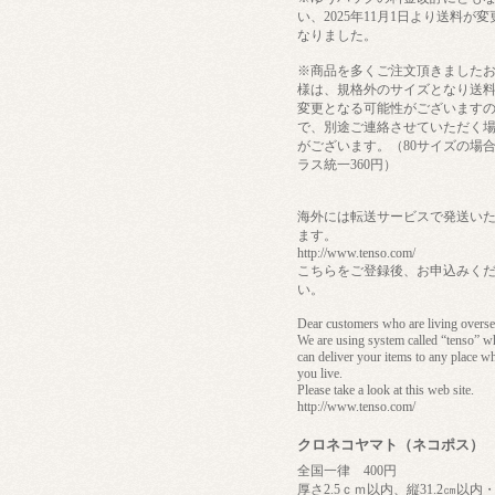
い、2025年11月1日より送料が変
なりました。
※商品を多くご注文頂きました
様は、規格外のサイズとなり送
変更となる可能性がございます
で、別途ご連絡させていただく
がございます。（80サイズの場
ラス統一360円）
海外には転送サービスで発送い
ます。
http://www.tenso.com/
こちらをご登録後、お申込みく
い。
Dear customers who are living overse
We are using system called “tenso” w
can deliver your items to any place w
you live.
Please take a look at this web site.
http://www.tenso.com/
クロネコヤマト（ネコポス）
全国一律 400円
厚さ2.5ｃｍ以内、縦31.2㎝以内