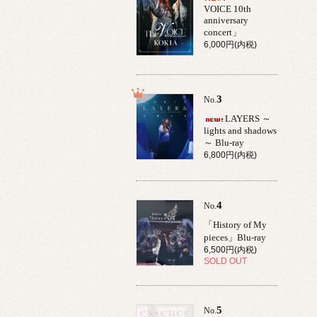
VOICE 10th
anniversary
concert」
6,000円(内税)
3
No.
LAYERS ～
lights and shadows
～ Blu-ray
6,800円(内税)
4
No.
「History of My
pieces」Blu-ray
6,500円(内税)
SOLD OUT
5
No.