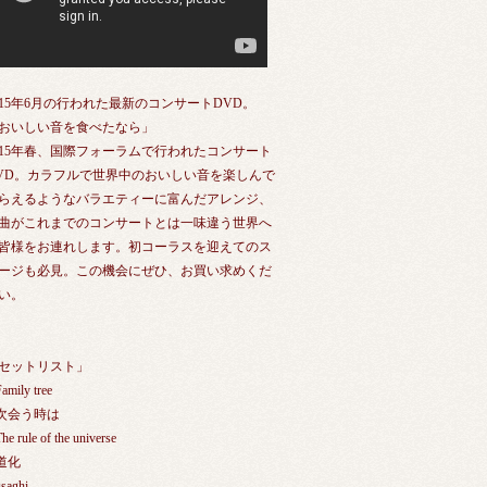
015年6月の行われた最新のコンサートDVD。
おいしい音を食べたなら」
015年春、国際フォーラムで行われたコンサート
VD。カラフルで世界中のおいしい音を楽しんで
らえるようなバラエティーに富んだアレンジ、
曲がこれまでのコンサートとは一味違う世界へ
皆様をお連れします。初コーラスを迎えてのス
ージも必見。この機会にぜひ、お買い求めくだ
い。
セットリスト」
Family tree
.次会う時は
he rule of the universe
.道化
usaghi