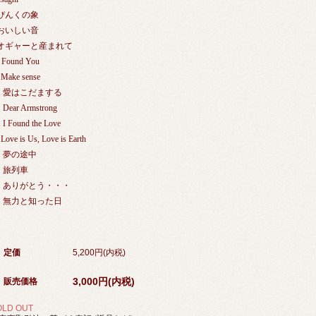
.ぴんくの象
.おいしい音
.オギャーと産まれて
I Found You
 Make sense
1. 愛はこだまする
. Dear Armstrong
. I Found the Love
.Love is Us, Love is Earth
5. 夢の途中
6. 旅列車
7. ありがとう・・・
8. 無力と知った日
定価
5,200円(内税)
3,000円(内税)
販売価格
OLD OUT