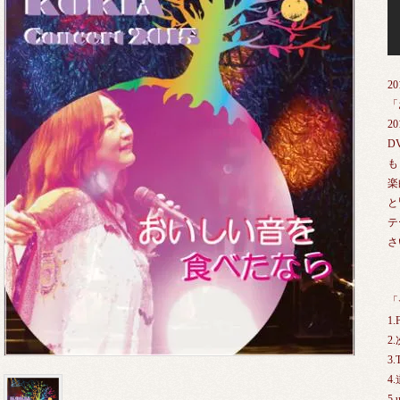
2
「
2
D
も
楽
と
テ
さ
「
1.
2
3.T
4
5.