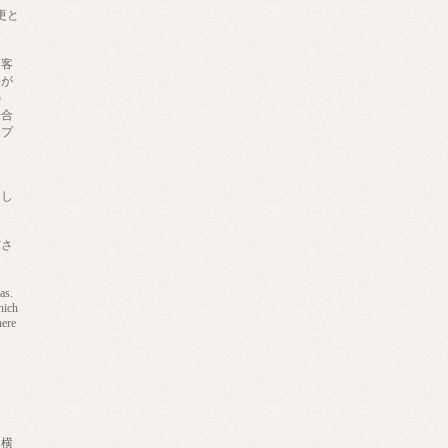
更と
お客
料が
の
場合
合プ
たし
ださ
as.
hich
here
・横