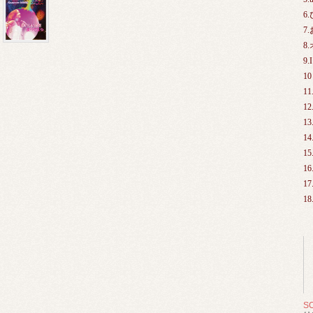
6
7
8
9.
10
1
12
13
14
1
1
1
1
S