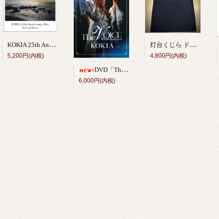
KOKIA 25th Anniversary Best Album「The Lighthouse」
灯台くじら ドライTシャツ（紺） <独立20周年記念グッズ＞
5,200円(内税)
4,800円(内税)
DVD「The VOICE 10th anniversary concert」
6,000円(内税)